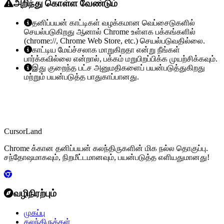
அறிந்து கொள்ள வேண்டும்
தனிப்பயன் காட்டிகள் வழக்கமான வெப்சைடுகளில்
செயல்படுகிறது ஆனால் Chrome உள்ளக பக்கங்களில்
(chrome://, Chrome Web Store, etc.) செயல்படுவதில்லை.
காட்டிய மேய்ச்சலாக மாறுகிறதா என்று நீங்கள்
பார்க்கவில்லை என்றால், பக்கம் மறுபிறப்பிக்க முயற்சிக்கவும்.
இது குறைந்த பட்ச அனுமதிகளைப் பயன்படுத்துகிறது
மற்றும் பயன்படுத்த பாதுகாப்பானது.
CursorLand
Chrome க்கான தனிப்பயன் கலந்திருகளின் மிக நல்ல தொகுப்பு.
சந்தோஷமாகவும், நிறமீட்டமானவும், பயன்படுத்த எளியதுமானது!
வழிநிரற்பும்
முகப்பு
கலந்திருக்கள்