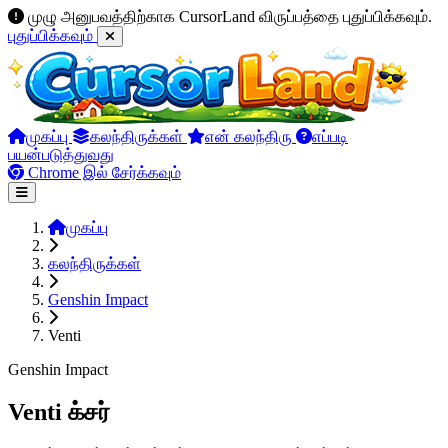
முழு அனுபவத்திற்காக CursorLand விருப்பத்தை புதுப்பிக்கவும்.
புதுப்பிக்கவும்
முகப்பு
கலந்திருக்கள்
என் கலந்திரு
எப்படி
பயன்படுத்துவது
Chrome இல் சேர்க்கவும்
முகப்பு
கலந்திருக்கள்
Genshin Impact
Venti
Genshin Impact
Venti க்சர்