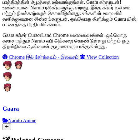
பாத்திரத்தின் ஆழத்தை உள்வாங்குங்கள், Gaara கர்சருடன்!
உண்மையான Naruto ரசிகர்களுக்கு ஏற்றது, இந்த கர்சர் வலிமை
மற்றும் நிலக்காற்றைக் கொண்டுள்ளது. உங்களின் உலாவலில்
தனித்துவமான சின்னங்களுடன், ஒவ்வொரு கிளிக்கும் Gaara யின்
பயணத்தை பிரதிபலிக்கலாம்.
Gaara கர்சர் CursorLand Chrome உலாவலைஉங்கள். ஒவ்வொரு
கலாசாரத்தும் Naruto வரி அக்கறை கொண்டுள்ளது மற்றும் ஒரு
திறன்நிலை ஆன்லைன் குழுவை உருவாக்குகின்றது.
Chrome இல் சேர்க்கவும் - இலவசம்
View Collection
Gaara
Naruto Anime