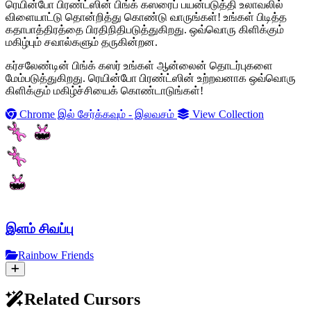
ரெயின்போ பிரண்ட்ஸின் பிங்க் கஸரைப் பயன்படுத்தி உலாவலில்
விளையாட்டு தொன்றித்து கொண்டு வாருங்கள்! உங்கள் பிடித்த
கதாபாத்திரத்தை பிரதிநிதிபடுத்துகிறது. ஒவ்வொரு கிளிக்கும்
மகிழ்பும் சவால்களும் தருகின்றன.
கர்சலேண்டின் பிங்க் கஸர் உங்கள் ஆன்லைன் தொடர்புகளை
மேம்படுத்துகிறது. ரெயின்போ பிரண்ட்ஸின் உற்றவனாக ஒவ்வொரு
கிளிக்கும் மகிழ்ச்சியைக் கொண்டாடுங்கள்!
Chrome இல் சேர்க்கவும் - இலவசம்
View Collection
இளம் சிவப்பு
Rainbow Friends
Related Cursors