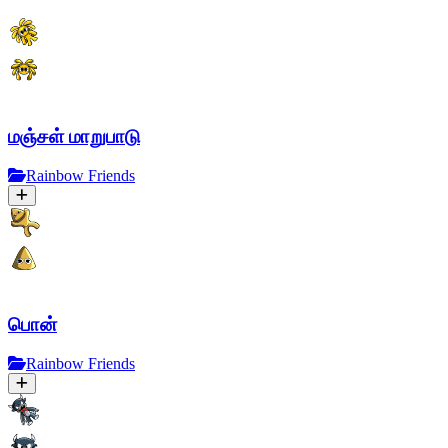
மஞ்சள் மாறுபாடு
Rainbow Friends
பொன்
Rainbow Friends