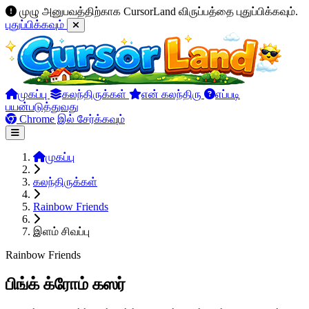
முழு அனுபவத்திற்காக CursorLand விருப்பத்தை புதுப்பிக்கவும்.
புதுப்பிக்கவும்
முகப்பு
கலந்திருக்கள்
என் கலந்திரு
எப்படி
பயன்படுத்துவது
Chrome இல் சேர்க்கவும்
முகப்பு
கலந்திருக்கள்
Rainbow Friends
இளம் சிவப்பு
Rainbow Friends
பிங்க் க்ரோம் கஸர்