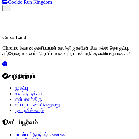
Cookie Run Kingdom
CursorLand
Chrome க்கான தனிப்பயன் கலந்திருகளின் மிக நல்ல தொகுப்பு.
சந்தோஷமாகவும், நிறமீட்டமானவும், பயன்படுத்த எளியதுமானது!
வழிநிரற்பும்
முகப்பு
கலந்திருக்கள்
என் கலந்திரு
எப்படி பயன்படுத்துவது
புகாரளிக்கவும்
சட்டப்பூர்வம்
பயன்பாட்டு நிபந்தனைகள்