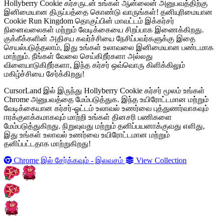
Hollyberry Cookie கர்சருடன் உங்கள் ஆன்லைன் அனுபவத்திற்கு
இனிமையான திருப்பத்தை கொண்டு வாருங்கள்! தனியுரிமையான
Cookie Run Kingdom தொகுப்பின் மாவட்டம் இக்கர்சர்
நினைவலைகள் மற்றும் வேடிக்கையை சிறப்பாக இணைக்கிறது.
குக்கீக்களின் அதிசய கவர்ச்சியை நேசிப்பவர்களுக்கு இதை
செயல்படுத்தலாம், இது உங்கள் உலாவலை இனிமையான பண்டமாக
மாற்றும். நீங்கள் வேலை செய்கிறீர்களா அல்லது
விளையாடுகிறீர்களா, இந்த கர்சர் ஒவ்வொரு கிளிக்கிலும்
மகிழ்ச்சியை சேர்க்கிறது!
CursorLand இல் இருந்து Hollyberry Cookie கர்சர் மூலம் உங்கள்
Chrome அனுபவத்தை மேம்படுத்துக. இந்த உயிரோட்டமான மற்றும்
வேடிக்கையான கர்சர்-ஓட்டம் உலாவல் உணர்வை புத்துணர்வாகவும்
ஈரக்குளக்கமாகவும் மாற்றி உங்கள் தினசரி பணிகளை
மேம்படுத்துகிறது. நிறுவுவது மற்றும் தனிப்பயனாக்குவது எளிது,
இது உங்கள் உலாவல் உணர்வை உயிரோட்டமான மற்றும்
தனிப்பட்டதாக மாற்றுகிறது!
Chrome இல் சேர்க்கவும் - இலவசம்
View Collection