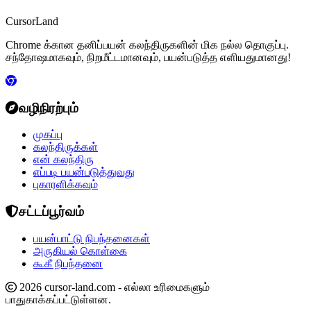
CursorLand
Chrome க்கான தனிப்பயன் கலந்திருகளின் மிக நல்ல தொகுப்பு.
சந்தோஷமாகவும், நிறமீட்டமானவும், பயன்படுத்த எளியதுமானது!
வழிநிரற்பும்
முகப்பு
கலந்திருக்கள்
என் கலந்திரு
எப்படி பயன்படுத்துவது
புகாரளிக்கவும்
சட்டப்பூர்வம்
பயன்பாட்டு நிபந்தனைகள்
அருகியல் கொள்கை
கூகீ நிபந்தனை
2026 cursor-land.com - எல்லா உரிமைகளும்
பாதுகாக்கப்பட்டுள்ளன.