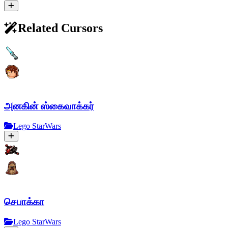
Related Cursors
அனகின் ஸ்கைவாக்கர்
Lego StarWars
செபாக்கா
Lego StarWars