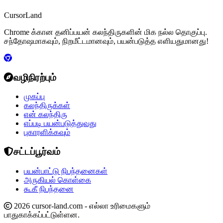
CursorLand
Chrome க்கான தனிப்பயன் கலந்திருகளின் மிக நல்ல தொகுப்பு.
சந்தோஷமாகவும், நிறமீட்டமானவும், பயன்படுத்த எளியதுமானது!
வழிநிரற்பும்
முகப்பு
கலந்திருக்கள்
என் கலந்திரு
எப்படி பயன்படுத்துவது
புகாரளிக்கவும்
சட்டப்பூர்வம்
பயன்பாட்டு நிபந்தனைகள்
அருகியல் கொள்கை
கூகீ நிபந்தனை
2026 cursor-land.com - எல்லா உரிமைகளும்
பாதுகாக்கப்பட்டுள்ளன.