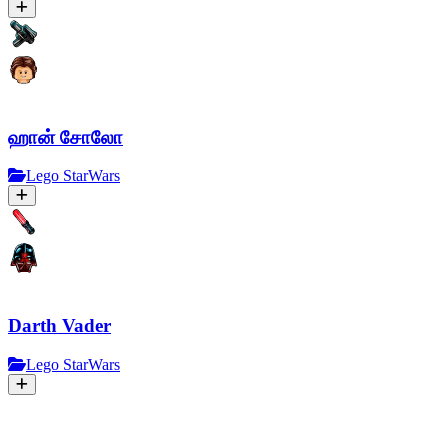
ஹான் சோலோ
Lego StarWars
Darth Vader
Lego StarWars