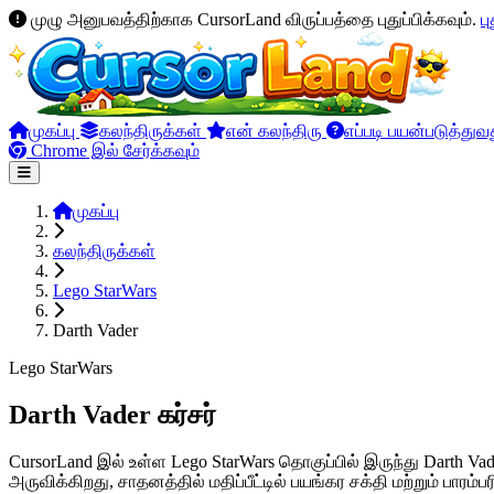
முழு அனுபவத்திற்காக CursorLand விருப்பத்தை புதுப்பிக்கவும்.
பு
முகப்பு
கலந்திருக்கள்
என் கலந்திரு
எப்படி பயன்படுத்துவ
Chrome இல் சேர்க்கவும்
முகப்பு
கலந்திருக்கள்
Lego StarWars
Darth Vader
Lego StarWars
Darth Vader கர்சர்
CursorLand இல் உள்ள Lego StarWars தொகுப்பில் இருந்து Darth V
அருவிக்கிறது, சாதனத்தில் மதிப்பீட்டில் பயங்கர சக்தி மற்றும் ப