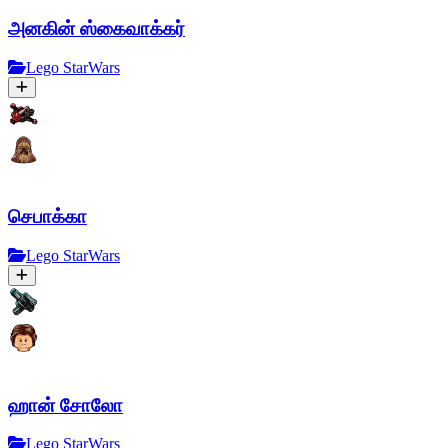
அனகின் ஸ்கைவாக்கர்
Lego StarWars
செபாக்கா
Lego StarWars
ஹான் சோலோ
Lego StarWars