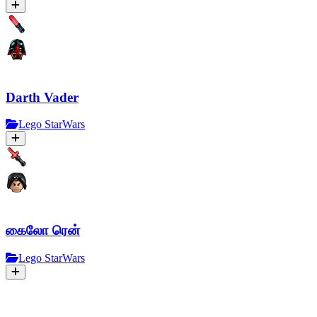
Darth Vader
Lego StarWars
கைலோ ரென்
Lego StarWars