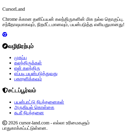
CursorLand
Chrome க்கான தனிப்பயன் கலந்திருகளின் மிக நல்ல தொகுப்பு.
சந்தோஷமாகவும், நிறமீட்டமானவும், பயன்படுத்த எளியதுமானது!
வழிநிரற்பும்
முகப்பு
கலந்திருக்கள்
என் கலந்திரு
எப்படி பயன்படுத்துவது
புகாரளிக்கவும்
சட்டப்பூர்வம்
பயன்பாட்டு நிபந்தனைகள்
அருகியல் கொள்கை
கூகீ நிபந்தனை
2026 cursor-land.com - எல்லா உரிமைகளும்
பாதுகாக்கப்பட்டுள்ளன.