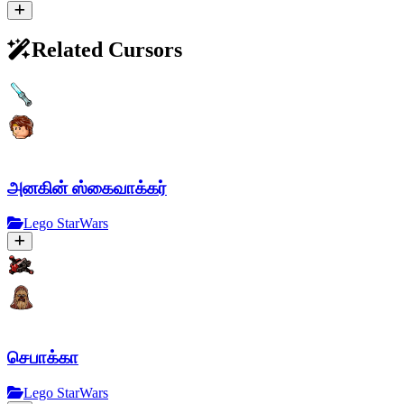
Related Cursors
அனகின் ஸ்கைவாக்கர்
Lego StarWars
செபாக்கா
Lego StarWars