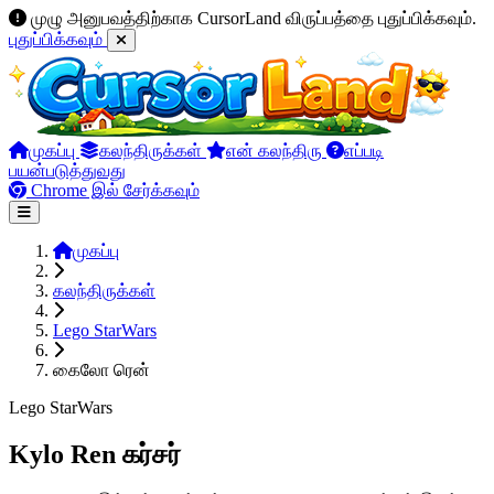
முழு அனுபவத்திற்காக CursorLand விருப்பத்தை புதுப்பிக்கவும்.
புதுப்பிக்கவும்
முகப்பு
கலந்திருக்கள்
என் கலந்திரு
எப்படி
பயன்படுத்துவது
Chrome இல் சேர்க்கவும்
முகப்பு
கலந்திருக்கள்
Lego StarWars
கைலோ ரென்
Lego StarWars
Kylo Ren கர்சர்