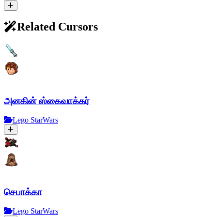
Related Cursors
அனகின் ஸ்கைவாக்கர்
Lego StarWars
செபாக்கா
Lego StarWars