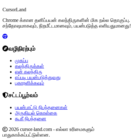
CursorLand
Chrome க்கான தனிப்பயன் கலந்திருகளின் மிக நல்ல தொகுப்பு.
சந்தோஷமாகவும், நிறமீட்டமானவும், பயன்படுத்த எளியதுமானது!
வழிநிரற்பும்
முகப்பு
கலந்திருக்கள்
என் கலந்திரு
எப்படி பயன்படுத்துவது
புகாரளிக்கவும்
சட்டப்பூர்வம்
பயன்பாட்டு நிபந்தனைகள்
அருகியல் கொள்கை
கூகீ நிபந்தனை
2026 cursor-land.com - எல்லா உரிமைகளும்
பாதுகாக்கப்பட்டுள்ளன.