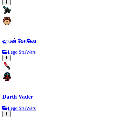
ஹான் சோலோ
Lego StarWars
Darth Vader
Lego StarWars